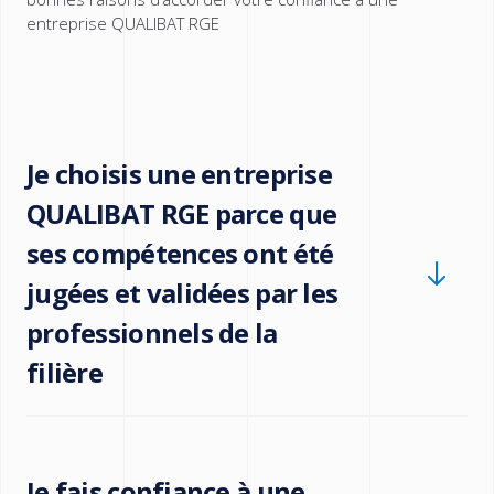
entreprise QUALIBAT RGE
Je choisis une entreprise
QUALIBAT RGE parce que
ses compétences ont été
jugées et validées par les
professionnels de la
filière
On ne devient pas QUALIBAT par hasard. L’attribution
Je fais confiance à une
d’une qualification ou d’une certification, implique un