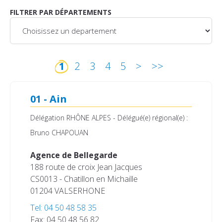
FILTRER PAR DÉPARTEMENTS
(current)
1
2
3
4
5
>
>>
01 - Ain
Délégation RHÔNE ALPES - Délégué(e) régional(e) :
Bruno CHAPOUAN
Agence de Bellegarde
188 route de croix Jean Jacques
CS0013 - Chatillon en Michaille
01204 VALSERHONE
Tel: 04 50 48 58 35
Fax: 04 50 48 56 82