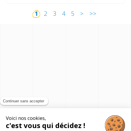
(current)
1
2
3
4
5
>
>>