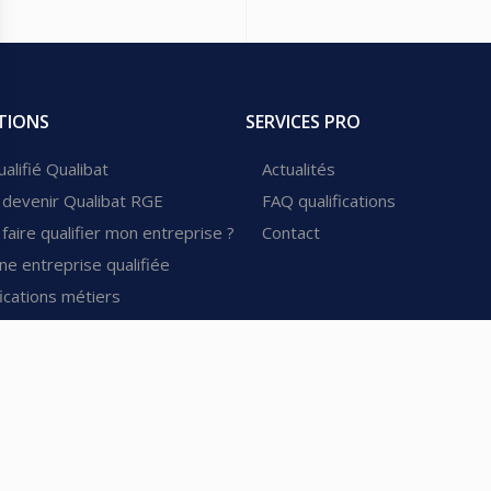
TIONS
SERVICES PRO
alifié Qualibat
Actualités
devenir Qualibat RGE
FAQ qualifications
aire qualifier mon entreprise ?
Contact
ne entreprise qualifiée
ications métiers
ications
fications amiante
 perméabilité à l'air