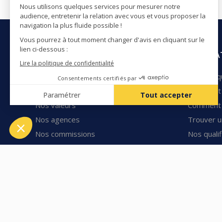
QUALIBAT
QUALIFICA
Notre histoire
Devenir qu
Notre mission
Comment 
Nos valeurs
Comment f
Nos agences
Trouver u
Nos commissions
Nos qualif
Nos auditeurs
Nos certif
Nous contacter
Nos certi
Mesures et
Certibat
Tarif