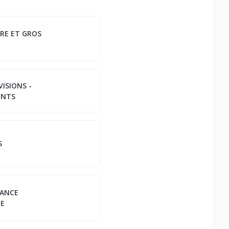
URE ET GROS
IVISIONS -
ENTS
S
MANCE
UE