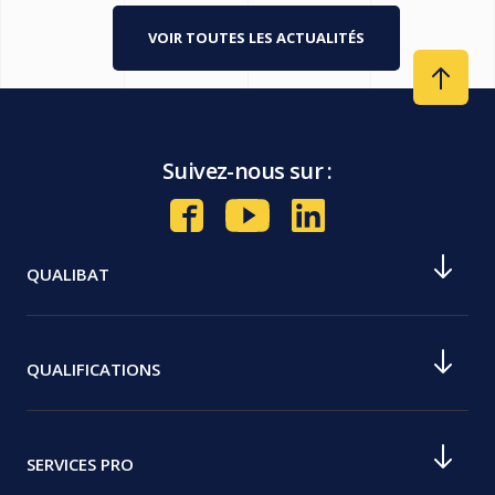
VOIR TOUTES LES ACTUALITÉS
Suivez-nous sur :
QUALIBAT
Notre histoire
Notre mission
QUALIFICATIONS
Nos valeurs
Devenir qualifié Qualibat
Nos agences
Comment devenir Qualibat RGE
SERVICES PRO
Nos commissions