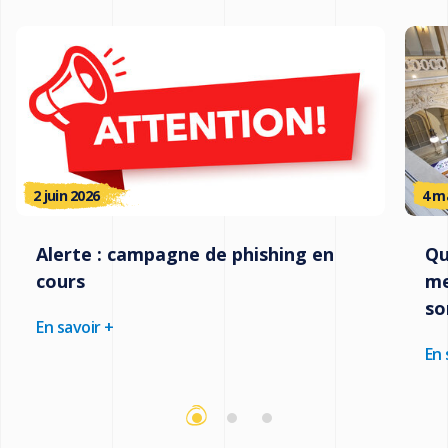
2 juin 2026
4 m
Alerte : campagne de phishing en
Qu
cours
me
so
En savoir +
En 