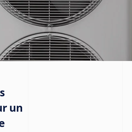
s
ur un
e