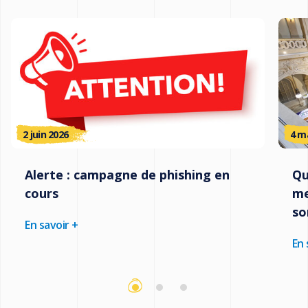
2 juin 2026
4 m
Alerte : campagne de phishing en
Qu
cours
me
so
En savoir +
En 