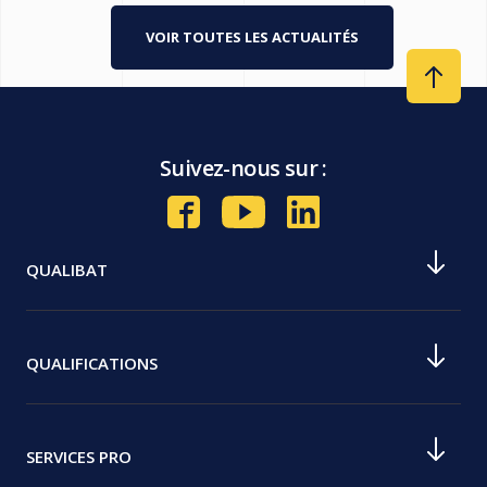
VOIR TOUTES LES ACTUALITÉS
Suivez-nous sur :
QUALIBAT
Notre histoire
Notre mission
QUALIFICATIONS
Nos valeurs
Devenir qualifié Qualibat
Nos agences
Comment devenir Qualibat RGE
SERVICES PRO
Nos commissions