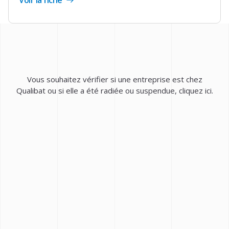
extérieures en aluminium (Technicité
courante)
3541
- Fabrication et pose de menuiseries
extérieures en PVC (Technicité courante)
Vous souhaitez vérifier si une entreprise est chez
Qualibat ou si elle a été radiée ou suspendue,
cliquez ici
.