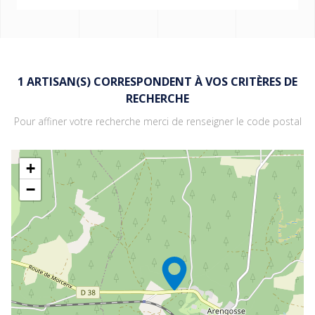
RECHERCHE
*
Quel type d'artisan cherchez-vous ?
LOCALISATION
Entreprise qualifiée
1 ARTISAN(S) CORRESPONDENT À VOS CRITÈRES DE
Qualibat, pour tout autres
RECHERCHE
travaux
Pour affiner votre recherche merci de renseigner le code postal
RECHERCHER
Artisan RGE pour des
travaux de rénovation
énergetique
+
−
Vous pouvez préciser votre demande en consultant
notre nomenclature