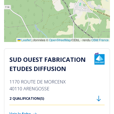
Leaflet
|
données ©
OpenStreetMap
/ODbL - rendu
OSM France
SUD OUEST FABRICATION
ETUDES DIFFUSION
1170 ROUTE DE MORCENX
40110 ARENGOSSE
2 QUALIFICATION(S)
3521
- Fabrication et pose de menuiseries
Voir la fiche