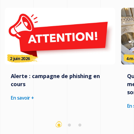
2 juin 2026
4 m
Alerte : campagne de phishing en
Qu
cours
me
so
En savoir +
En 