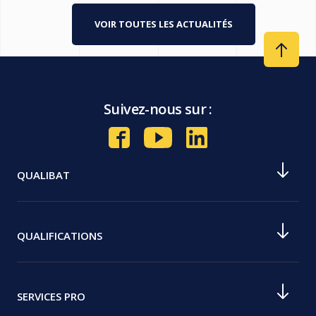
VOIR TOUTES LES ACTUALITÉS
Suivez-nous sur :
QUALIBAT
Notre histoire
Notre mission
QUALIFICATIONS
Nos valeurs
Devenir qualifié Qualibat
Nos agences
Comment devenir Qualibat RGE
SERVICES PRO
Nos commissions