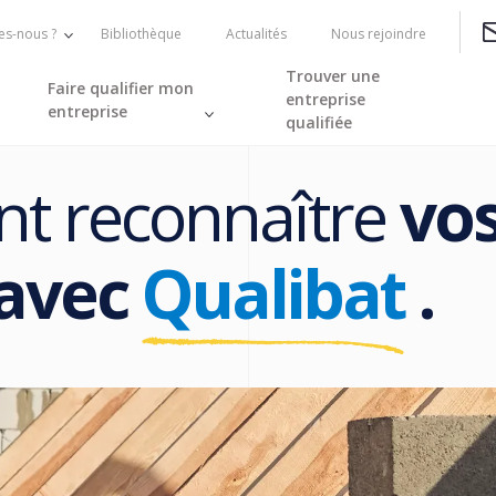
s-nous ?
Bibliothèque
Actualités
Nous rejoindre
Trouver une
Faire qualifier mon
entreprise
entreprise
qualifiée
nt reconnaître
vo
avec
Qualibat
.