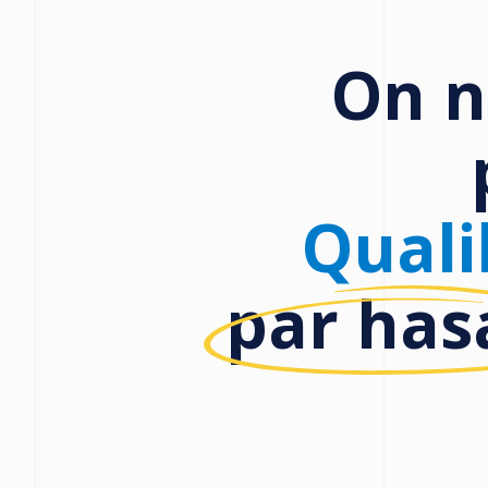
On n
Quali
par has