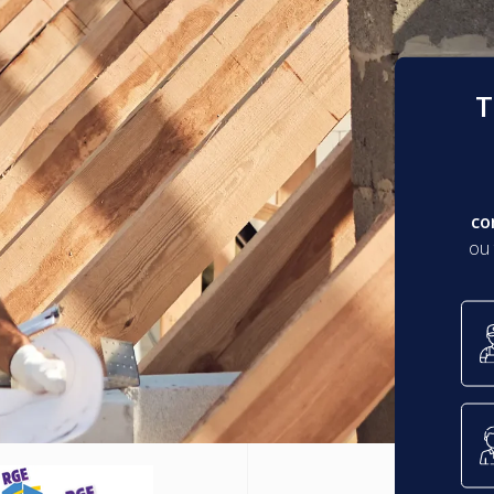
T
co
ou 