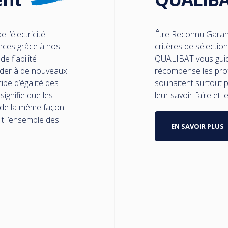
l’électricité -
Être Reconnu Garant
nces grâce à nos
critères de sélectio
e fiabilité
QUALIBAT vous guide
éder à de nouveaux
récompense les profe
pe d’égalité des
souhaitent surtout 
 signifie que les
leur savoir-faire et
s de la même façon.
ait l’ensemble des
EN SAVOIR PLUS