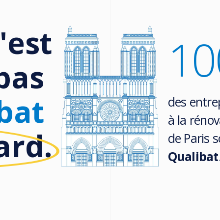
'est
10
pas
bat
des entrep
à la réno
ard.
de Paris 
Qualibat