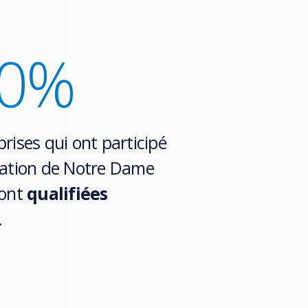
0
%
rises qui ont participé
vation de Notre Dame
sont
qualifiées
.